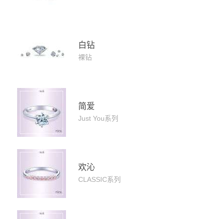
白钻
裸钻
简爱
Just You系列
欢沁
CLASSIC系列