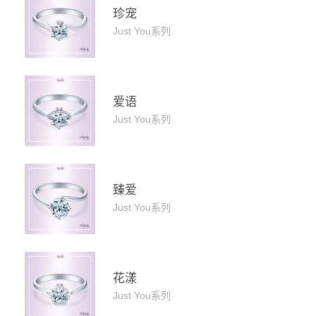
珍宠
Just You系列
爱语
Just You系列
臻爱
Just You系列
花漾
Just You系列